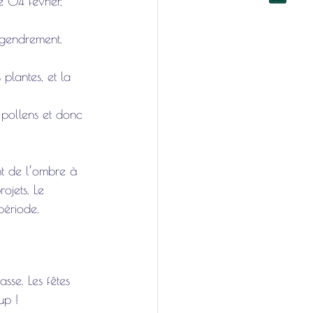
e 04 février, 
ngendrement. 
plantes, et la 
 pollens et donc 
nt de l’ombre à 
ojets. Le 
période. 
asse. Les fêtes 
up ! 