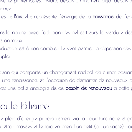
ise, le printemps est installé depuis un moment déjà, depuis l
nnée. 
est le 
Bois
, elle représente l’énergie de la 
naissance
, de l’e
 la nature avec l’éclosion des belles fleurs, la verdure des 
ts animaux. 
duction est à son comble : le vent permet la dispersion des
pler. 
saison qui comporte un changement radical de climat passa
st une renaissance, et l’occasion de démarrer de nouveaux pr
est une belle analogie de ce 
besoin de renouveau
 à cette 
cule Biliaire 
le plein d'énergie principalement via la nourriture riche et gr
 être arrosées et le foie en prend un petit (ou un sacré) co