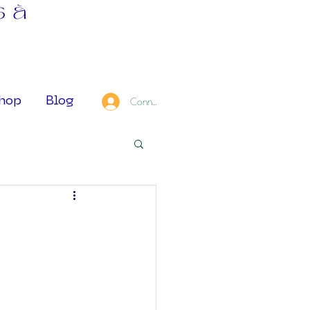
s à
hop
Blog
Connexion