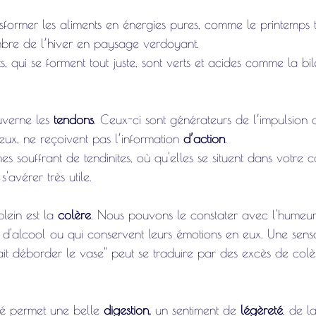
sformer les aliments en énergies pures, comme le printemps 
bre de l’hiver en paysage verdoyant. 
its, qui se forment tout juste, sont verts et acides comme la bi
uverne les 
tendons
. Ceux-ci sont générateurs de l’impulsio
 eux, ne reçoivent pas l’information 
d’action
.
es souffrant de tendinites, où qu'elles se situent dans votre c
'avérer très utile.
lein est la 
colère
. Nous pouvons le constater avec l'humeu
d'alcool ou qui conservent leurs émotions en eux. Une sens
fait déborder le vase" peut se traduire par des excès de colè
é permet une belle 
digestion,
 un sentiment de 
légèreté
, de l