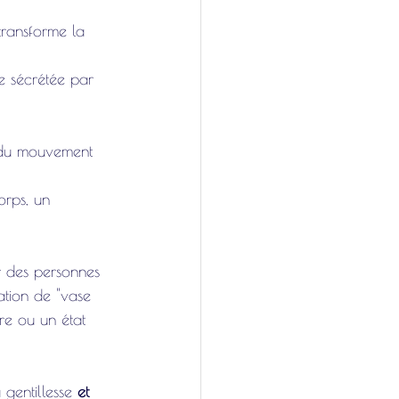
transforme la 
le sécrétée par 
n du mouvement 
orps, un 
r des personnes 
ation de "vase 
re ou un état 
a gentillesse
 et 