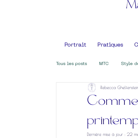
Ma
Portrait
Pratiques
C
Tous les posts
MTC
Style d
Rebecca Ghelfenstei
Comment
printem
Dernière mise à jour :
22 m