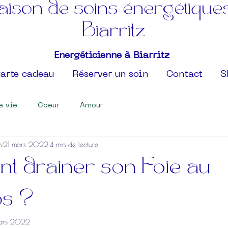
ison de soins énergétique
Biarritz
Energéticienne à Biarritz
arte cadeau
Réserver un soin
Contact
S
e vie
Coeur
Amour
n
21 mars 2022
4 min de lecture
 drainer son Foie au
ps ?
ars 2022