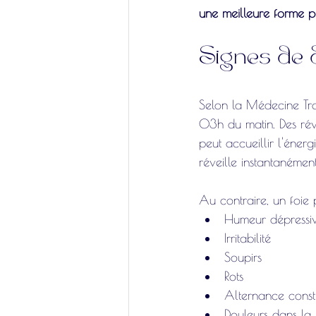
une meilleure forme p
Signes de 
Selon la Médecine Trad
03h du matin. Des réve
peut accueillir l'énerg
réveille instantanément
Au contraire, un foie 
Humeur dépressi
Irritabilité
Soupirs
Rots
Alternance const
Douleurs dans la 