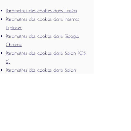
Paramètres des cookies dans Firefox
Paramètres des cookies dans Internet
Explorer
Paramètres des cookies dans Google
Chrome
Paramètres des cookies dans Safari (OS
X)
Paramètres des cookies dans Safari
(iOS)
Paramètres des cookies dans Android
Pour refuser et empêcher que vos
données soient utilisées par Google
Analytics sur tous les sites web,
consultez les instructions suivantes