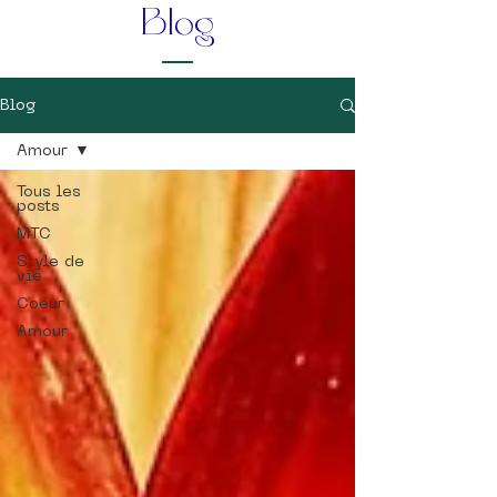
Blog
Blog
Amour
Tous les
posts
MTC
Style de
vie
Coeur
Amour