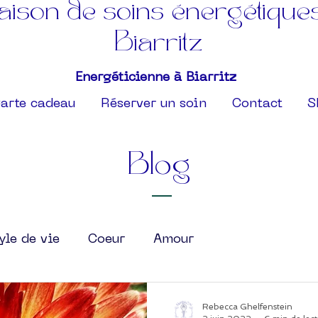
ison de soins énergétique
Biarritz
Energéticienne à Biarritz
arte cadeau
Réserver un soin
Contact
S
Blog
yle de vie
Coeur
Amour
Rebecca Ghelfenstein