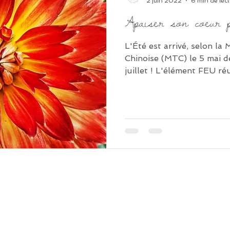
2 juin 2022
6 min de lec
Apaiser son coeur po
L'Été est arrivé, selon la
Chinoise (MTC) le 5 mai de
juillet ! L'élément FEU réu