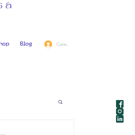
s à
hop
Blog
Connexion