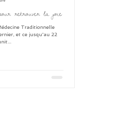
ture
ur retrouver la joie
 Médecine Traditionnelle
rnier, et ce jusqu'au 22
nit...