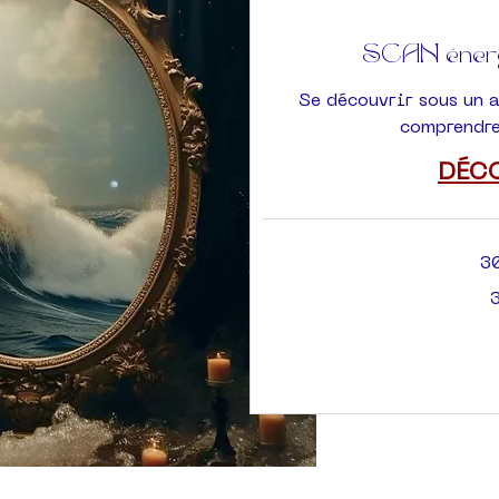
SCAN énergé
Se découvrir sous un 
comprendre
DÉC
3
30
euros