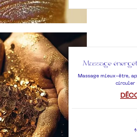
Massage énergéti
Massage mieux-être, apa
circuler
DÉC
110
1
euros