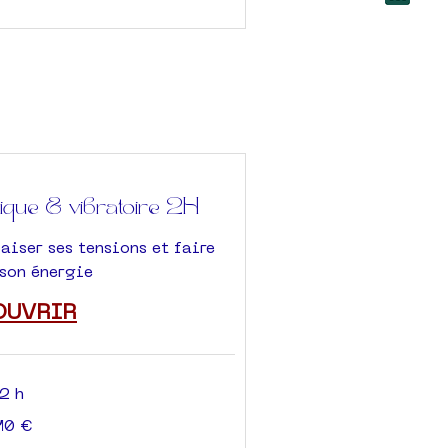
que & vibratoire 2H
iser ses tensions et faire
 son énergie
OUVRIR
2 h
10 €