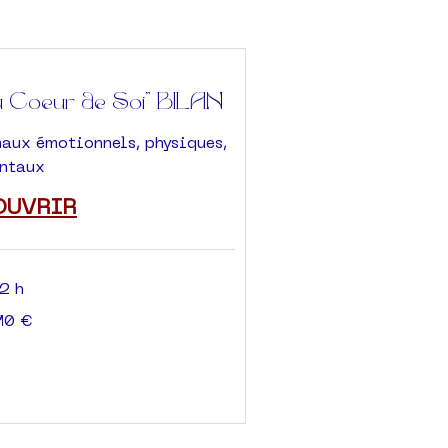
au Coeur de Soi" BILAN
maux émotionnels, physiques,
ntaux
OUVRIR
2 h
10 €