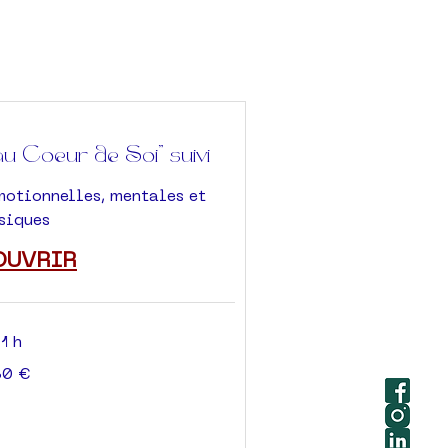
au Coeur de Soi" suivi
motionnelles, mentales et
siques
OUVRIR
1 h
80 €