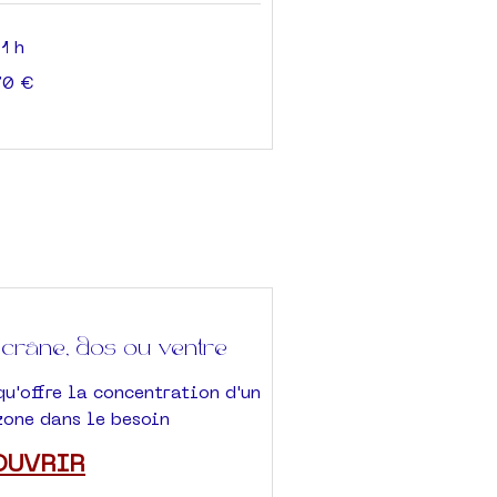
1 h
70 €
 crâne, dos ou ventre
u'offre la concentration d'un
zone dans le besoin
OUVRIR