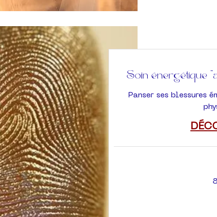
Soin énergétique "
Panser ses blessures é
phy
DÉC
80
euros