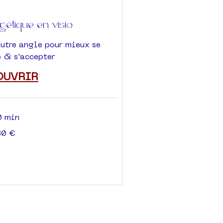
tique en visio
autre angle pour mieux se
 & s'accepter
OUVRIR
0 min
30 €