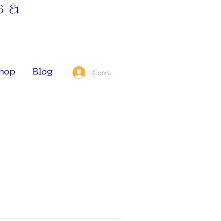
s à
hop
Blog
Connexion