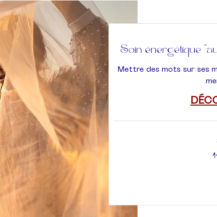
Soin énergétique "
Mettre des mots sur ses 
me
DÉC
110
1
euros