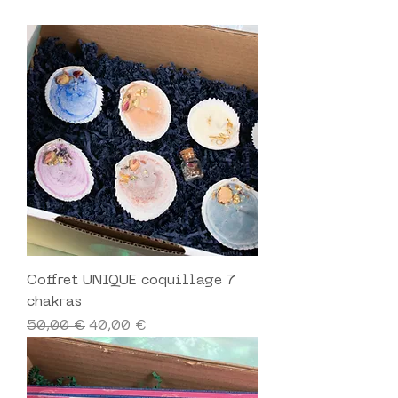
Coffret UNIQUE coquillage 7
chakras
Prix original
Prix promotionnel
50,00 €
40,00 €