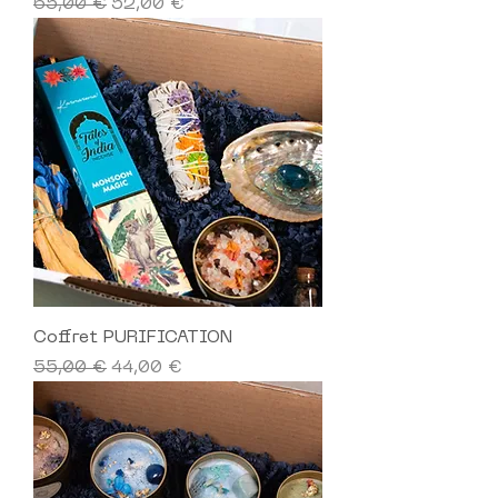
Prix original
Prix promotionnel
65,00 €
52,00 €
Coffret PURIFICATION
Prix original
Prix promotionnel
55,00 €
44,00 €