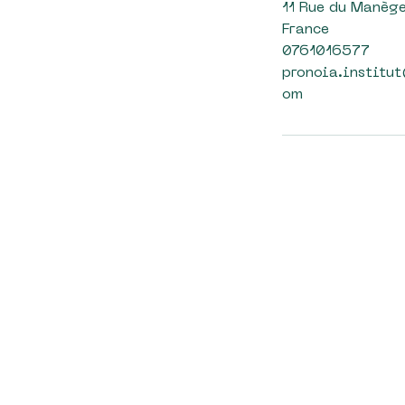
11 Rue du Manège
France
0761016577
pronoia.institu
om