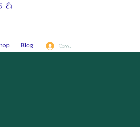
s à
hop
Blog
Connexion