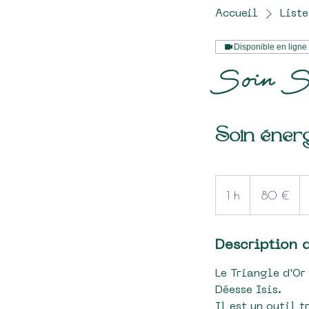
Accueil
Liste
Disponible en ligne
Soin Sh
Soin énerg
80
euros
1 h
1
80 €
Description 
Le Triangle d'Or
Déesse Isis.
Il est un outil t