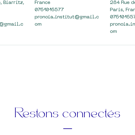
, Biarritz,
France
284 Rue d
0761016577
Paris, Fra
pronoia.institut@gmail.c
07610165
t@gmail.c
om
pronoia.i
om
Restons connectés