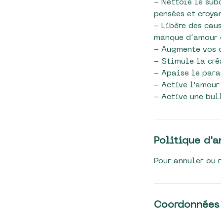
- Nettoie le sub
pensées et croya
- Libère des cau
manque d’amour e
- Augmente vos c
- Stimule la cré
- Apaise le para
- Active l'amour
- Active une bul
Politique d'a
Coordonnées