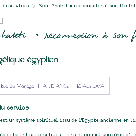
 de services
Soin Shakti • reconnexion à son fémin
akti • reconnexion à son f
étique égyptien
Rue du Manège
|
À DISTANCE
|
ESPACE JAYA
du service
 est un système spirituel issu de l'Egypte ancienne en l
rès puissant sur plusieurs plans et permet une rémission