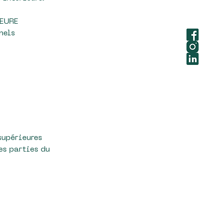
IEURE
nels
supérieures
es parties du