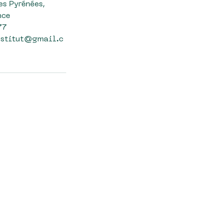
es Pyrénées,
nce
77
nstitut@gmail.c