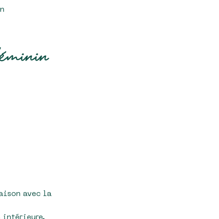
in
éminin
iaison avec la
 intérieure.