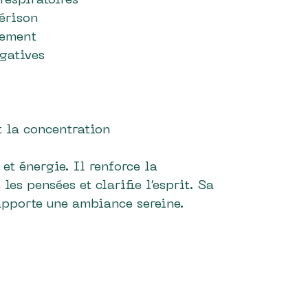
respiratoires
uérison
lement
égatives
t la concentration
 et énergie. Il renforce la
les pensées et clarifie l’esprit. Sa
apporte une ambiance sereine.