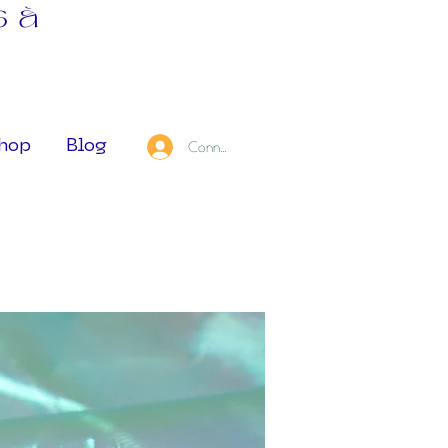
s à
hop
Blog
Connexion