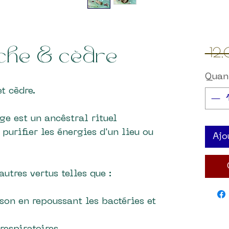
 12
che & cèdre
Quan
et cèdre.
ge est un ancêstral rituel
purifier les énergies d'un lieu ou
Ajo
utres vertus telles que :
ison en repoussant les bactéries et