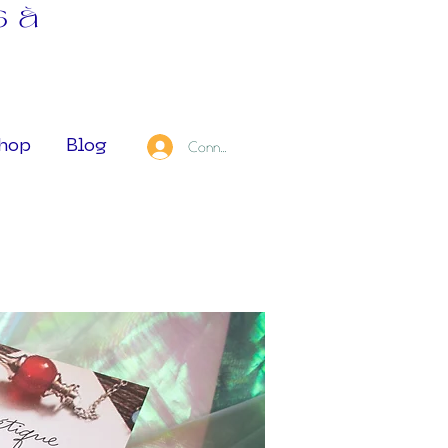
s à
hop
Blog
Connexion