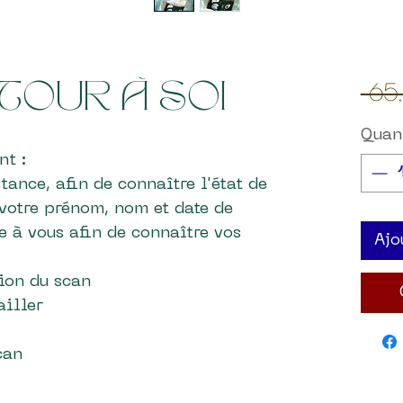
 65
ETOUR À SOI
Quan
nt :
tance, afin de connaître l'état de
 votre prénom, nom et date de
e à vous afin de connaître vos
Ajo
ion du scan
ailler
can