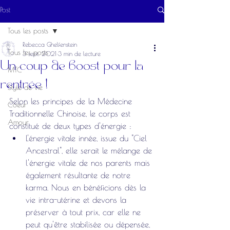
Post
Tous les posts
Rebecca Ghelfenstein
Tous les posts
3 sept. 2021
3 min de lecture
Un coup de boost pour la
MTC
rentrée !
Style de vie
Selon les principes de la Médecine 
Coeur
Traditionnelle Chinoise, le corps est 
Amour
constitué de deux types d'énergie : 
L'énergie vitale innée, issue du "Ciel 
Ancestral", elle serait le mélange de 
l'énergie vitale de nos parents mais 
également résultante de notre 
karma. Nous en bénéficions dès la 
vie intra-utérine et devons la 
préserver à tout prix, car elle ne 
peut qu'être stabilisée ou dépensée, 